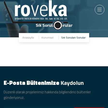
Sık Sorulan Sorular
Anasayfa
Kurumsal
Sık Sorulan Sorular
E-Posta Bültenimize
Kaydolun
Düzenli olarak projelerimiz hakkında bilgilendirici bültenler
gönderiyoruz.