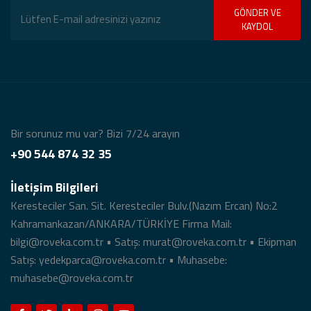
GÖNDER VE
KAYDOL
Bir sorunuz mu var? Bizi 7/24 arayın
+90 544 874 32 35
İletişim Bilgileri
Keresteciler San. Sit. Keresteciler Bulv.(Nazım Ercan) No:2
Kahramankazan/ANKARA/TÜRKİYE Firma Mail:
bilgi@roveka.com.tr • Satış: murat@roveka.com.tr • Ekipman
Satış: yedekparca@roveka.com.tr • Muhasebe:
muhasebe@roveka.com.tr