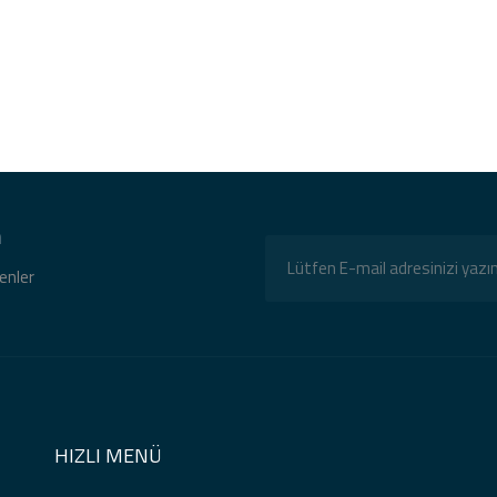
n
tenler
HIZLI MENÜ