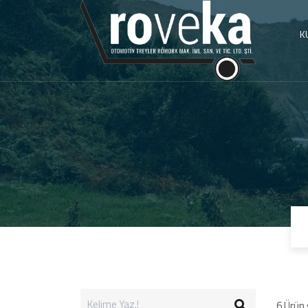
K
6
Ürün 