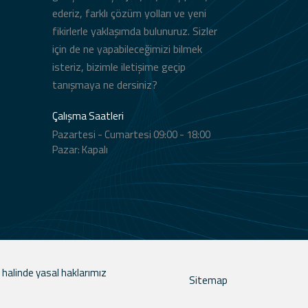
ederiz, farklı çözüm yolları ve yeni
fikirlerle yaklaşımda bulunuruz. Sizler
için de ne yapabileceğimizi bilmek
isteriz, bizimle iletişime geçip
tanışmaya ne dersiniz?
Çalışma Saatleri
Pazartesi - Cumartesi 09:00 - 18:00
Pazar: Kapalı
 halinde yasal haklarımız
Sitemap