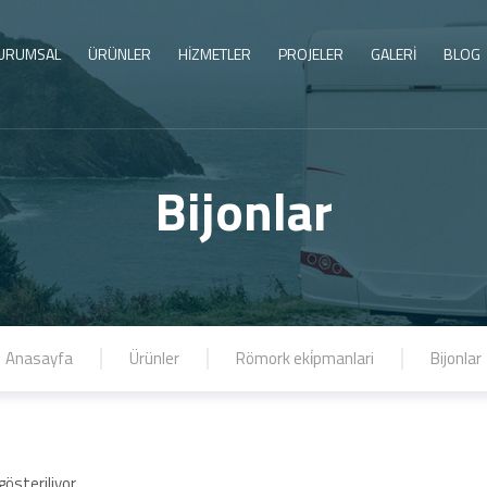
URUMSAL
ÜRÜNLER
HİZMETLER
PROJELER
GALERİ
BLOG
Bijonlar
Anasayfa
Ürünler
Römork eki̇pmanlari
Bijonlar
gösteriliyor