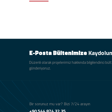
E-Posta Bültenimize
Kaydolu
Düzenli olarak projelerimiz hakkında bilgilendirici bül
gönderiyoruz.
Bir sorunuz mu var? Bizi 7/24 arayın
+90 544 874 32 35