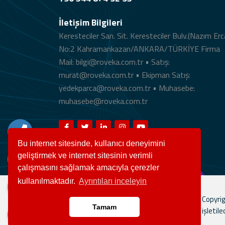
İletişim Bilgileri
Keresteciler San. Sit. Keresteciler Bulv.(Nazım Erc
No:2 Kahramankazan/ANKARA/TÜRKİYE Firma
Mail: bilgi@roveka.com.tr • Satış:
murat@roveka.com.tr • Ekipman Satış:
yedekparca@roveka.com.tr • Muhasebe:
muhasebe@roveka.com.tr
Bu internet sitesinde, kullanıcı deneyimini
geliştirmek ve internet sitesinin verimli
çalışmasını sağlamak amacıyla çerezler
kullanılmaktadır.
Ayrıntıları inceleyin
Copyrig
Tamam
işletile